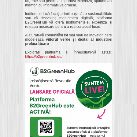
urgente sau pentru a împărtăși expertiză, ajutând alți
membri cu informații valoroase.
Indiferent dacă faceți primii pași către sustenabilitate
sau vă dezvoltați maturitatea digitală, platforma
B2GreenHub vă oferă instrumentele, expertiza și
rețeaua necesare pentru a realiza acest lucru.
Alăturați-vă comunității tot mai mari de inovatori care
modelează
viitorul verde și digital al industriei
prelucrătoare
.
Explorați platforma și înregistrați-vă astăzi:
https://b2greenhub.eu/