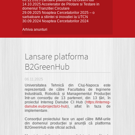
06.11.2025
Lansare platforma B2GreenHub
14.10.2025
Accelerator de Pilotare si Testare in
domeniul Tranzitiei Circulare
29.09.2025
Noaptea Cercetatorilor 2025 – o
sarbatoare a stiintei si inovatiei la UTCN
30.09.2024
Noaptea Cercetatorilor 2024
Arhiva anunturi
Lansare platforma
B2GreenHub
06.11.2025
Universitatea Tehnică din Cluj-Napoca este
reprezentată de către Facultatea de Inginerie
Industrială, Robotică și Managementul Producției
într-un consorțiu de 13 parteneri, din 13 țări, în
proiectul Interreg Danube CI Hub (
https://interreg-
danube.eu/projects/ci-hub
), aflat în faza de
implementare.
Consorțiul proiectului face un apel către IMM-urile
din domeniul producției și anunță că platforma
B2GreenHub este oficial activă.