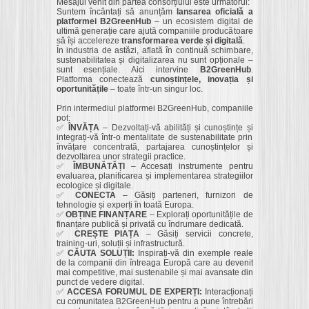
Mesajul venit din partea consorțiului este următorul:
Suntem încântați să anunțăm
lansarea oficială a
platformei B2GreenHub
– un ecosistem digital de
ultimă generație care ajută companiile producătoare
să își accelereze
transformarea verde și digitală
.
În industria de astăzi, aflată în continuă schimbare,
sustenabilitatea și digitalizarea nu sunt opționale –
sunt esențiale. Aici intervine
B2GreenHub
.
Platforma conectează
cunoștințele, inovația și
oportunitățile
– toate într-un singur loc.
Prin intermediul platformei B2GreenHub, companiile
pot:
✅
ÎNVĂȚA
– Dezvoltați-vă abilități și cunoștințe și
integrați-vă într-o mentalitate de sustenabilitate prin
învățare concentrată, partajarea cunoștințelor și
dezvoltarea unor strategii practice.
✅
ÎMBUNĂTĂȚI
– Accesați instrumente pentru
evaluarea, planificarea și implementarea strategiilor
ecologice și digitale.
✅
CONECTA
– Găsiți parteneri, furnizori de
tehnologie și experți în toată Europa.
✅
OBȚINE FINANȚARE
– Explorați oportunitățile de
finanțare publică și privată cu îndrumare dedicată.
✅
CREȘTE PIAȚA
– Găsiți servicii concrete,
training-uri, soluții și infrastructură.
✅
CĂUTA SOLUȚII:
Inspirați-vă din exemple reale
de la companii din întreaga Europă care au devenit
mai competitive, mai sustenabile și mai avansate din
punct de vedere digital.
✅
ACCESA FORUMUL DE EXPERȚI:
Interacționați
cu comunitatea B2GreenHub pentru a pune întrebări