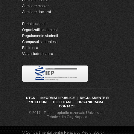
Admitere master
Admitere doctorat
Portal studenti
Organizatii studentesti
Regulamente studenti
Campusul studentesc
Biblioteca
Viata studenteasca
UTCN
|
INFORMATII PUBLICE
|
REGULAMENTE SI
PROCEDURI
|
TELEFOANE
|
ORGANIGRAMA
|
CONTACT
© 2017 - Toate drepturile rezervate Universitatii
Tehnice din Cluj-Napoca
© Compartimentul pentru Relatia cu Mediul Socio-